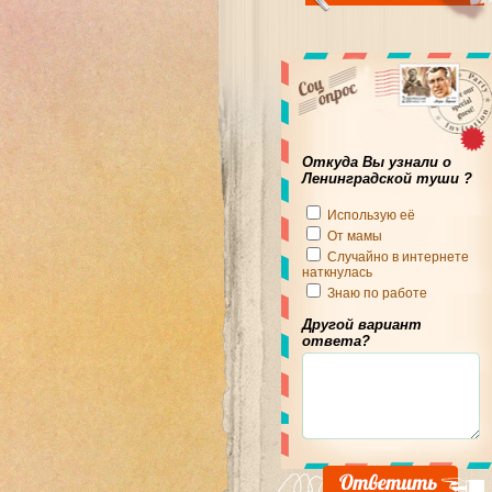
Откуда Вы узнали о
Ленинградской туши ?
Использую её
От мамы
Случайно в интернете
наткнулась
Знаю по работе
Другой вариант
ответа?