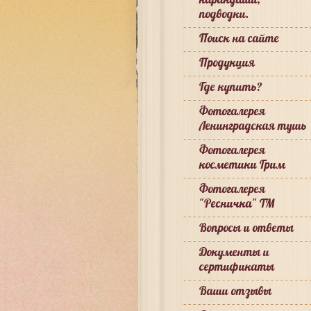
подводки.
Поиск на сайте
Продукция
Где купить?
Фотогалерея
Ленинградская тушь
Фотогалерея
косметики Грим
Фотогалерея
"Ресничка" ТМ
Вопросы и ответы
Документы и
сертификаты
Ваши отзывы