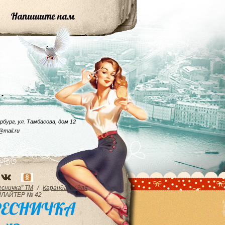
Напишите нам
рбург, ул. Тамбасова, дом 12
@mail.ru
есничка" ТМ
/
Карандаши для
ЛАЙТЕР № 42
РЕСНИЧКА