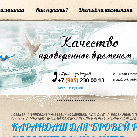
компании
Как купить?
Доставка косметики
г. Санкт-Пете
+7
(905)
230 00 13
e-mail: grimspb
MAX, Telegram
Главная
/
Интернет-магазин косметики ТМ "Грим"
/
Карандаши "Р
бровей
/
МЕХАНИЧЕСКИЙ КАРАНДАШ ДЛЯ БРОВЕЙ КОРРЕКТОР ХАЙ
КАРАНДАШ ДЛЯ БРОВЕЙ 