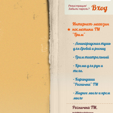
Регистрация/
Забыли пароль?
Интернет-магазин
косметики ТМ
"Грим"
Ленинградская тушь
для бровей и ресниц
Грим театральный
Крема для рук и
тела.
Карандаши
"Ресничка" ТМ
Жидкое мыло и крем
мыло
Ресничка ТМ,
карандаши,